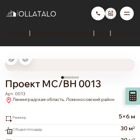
Главная
Строительные кейсы
Бани
Проект М
|
|
|
Проект МС/ВН 0013
Арт. 0013
Ленинградская область, Ломоносовский район
5×6 м
Размер
30 м
2
Общая площадь
2