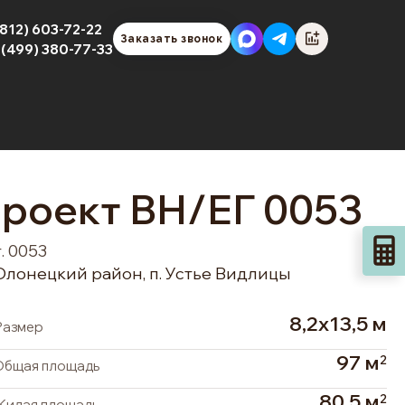
(812) 603-72-22
Заказать звонок
 (499) 380-77-33
роект ВН/ЕГ 0053
. 0053
Олонецкий район, п. Устье Видлицы
8,2х13,5 м
Размер
97 м
2
Общая площадь
80,5 м
2
Жилая площадь