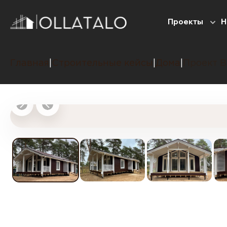
Проекты
Н
Главная
Строительные кейсы
Дома
Проект В
|
|
|