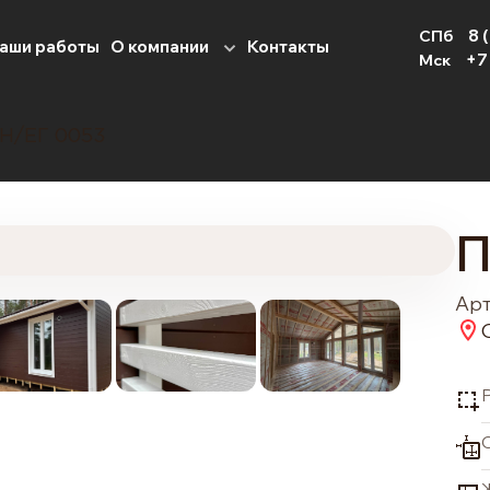
8 
СПб
аши работы
О компании
Контакты
+7
Мск
Н/ЕГ 0053
П
Арт