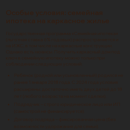
Особые условия: семейная
ипотека на каркасное жилье
Государственная программа «Семейная ипотека»
(льготная ставка 6% годовых) распространяется и
на ИЖС, в том числе на каркасные конструкции.
Однако есть нюансы. Получить каркасный дом под
ключ в семейную ипотеку можно только при
соблюдении следующих условий:
Ребенок (родной или усыновленный) родился не
ранее 1 января 2018 года. С 2024 года условия
расширены: достаточно иметь двух детей до 18
лет (любого возраста на момент сделки).
Подрядчик – строго юридическое лицо или ИП
(самострой не финансируется).
Договор подряда – фиксированная цена (без
возможности удорожания для семьи).