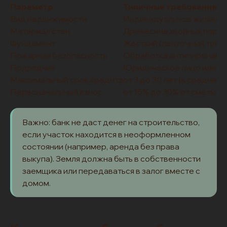
Параметр
Типичные требования б
Вид недвижимости
Индивидуальное жилищно
Материал стен
Древесина хвойных пород
Фундамент
Жесткий (ленточный, плит
Пожарная безопасность
Обработка антипиренами,
Подрядчик
Юридическое лицо или ИП
Максимальный срок кредита
от 3 до 30 лет (в среднем 
Первоначальный взнос
от 15% до 30% от сметы (ч
Важно: банк не даст денег на строительство,
если участок находится в неоформленном
состоянии (например, аренда без права
выкупа). Земля должна быть в собственности
заемщика или передаваться в залог вместе с
домом.