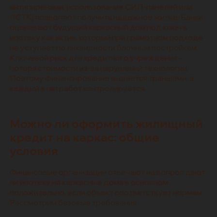
антипиренами, использование СИП-панелей или
ЛСТК) позволяют получить надежное жилье. Банки
оценивают будущий каркасный дом под ключ в
ипотеку как актив, который при грамотном подходе
не уступает по ликвидности блочным постройкам.
Ключевой риск для кредитного учреждения –
потеря стоимости из-за нарушений технологии.
Поэтому финансирование выдается траншами, а
каждый этап работ контролируется.
Можно ли оформить жилищный
кредит на каркас: общие
условия
Финансовые организации отвечают на вопрос дают
ли ипотеку на каркасные дома в основном
положительно, если объект соответствует нормам.
Рассмотрим базовые требования.