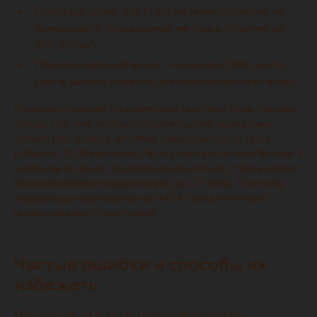
Площадь дома: для ИЖС не лимитирована, но
финансируется разумная метрика (обычно до
200-250 м²).
Первоначальный взнос – не менее 20% сметы
(часть можно оплатить материнским капиталом).
Важное отличие: по семейной ипотеке банк строже
следит за тем, чтобы строительство каркасных
домов под ключ в ипотеку завершилось в срок
(обычно 12-18 месяцев). В случае просрочки более 3
месяцев по вине подрядчика льготная ставка может
быть изменена на рыночную (до 17-18%). Поэтому
владельцы сертификатов МСК предпочитают
проверенных строителей.
Частые ошибки и способы их
избежать
При ответе на вопрос можно ли построить