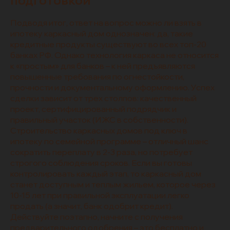
подготовкой
Подводя итог, ответ на вопрос можно ли взять в
ипотеку каркасный дом однозначен: да, такие
кредитные продукты существуют во всех топ-20
банках РФ. Однако технология каркаса не относится
к «простым» для банков – к ней предъявляются
повышенные требования по огнестойкости,
прочности и документальному оформлению. Успех
сделки зависит от трех столпов: качественный
проект, сертифицированный подрядчик и
правильный участок (ИЖС в собственности).
Строительство каркасных домов под ключ в
ипотеку по семейной программе – отличный шанс
сократить переплату в 2-3 раза, но потребует
строгого соблюдения сроков. Если вы готовы
контролировать каждый этап, то каркасный дом
станет доступным и теплым жильем, которое через
10-15 лет при правильной эксплуатации легко
продать (а значит, банк одобрит кредит).
Действуйте поэтапно, начните с получения
предварительного одобрения – это бесплатно и