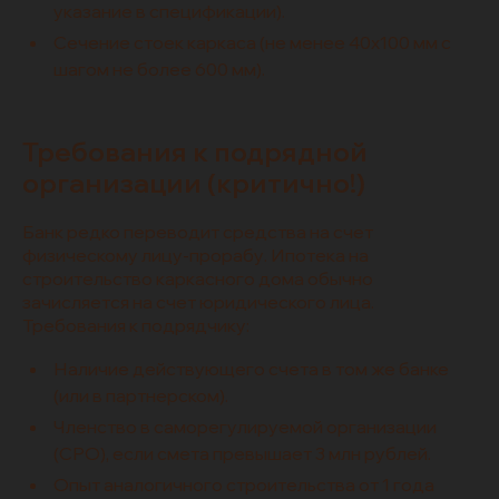
указание в спецификации).
Сечение стоек каркаса (не менее 40х100 мм с
шагом не более 600 мм).
Требования к подрядной
организации (критично!)
Банк редко переводит средства на счет
физическому лицу-прорабу. Ипотека на
строительство каркасного дома обычно
зачисляется на счет юридического лица.
Требования к подрядчику:
Наличие действующего счета в том же банке
(или в партнерском).
Членство в саморегулируемой организации
(СРО), если смета превышает 3 млн рублей.
Опыт аналогичного строительства от 1 года