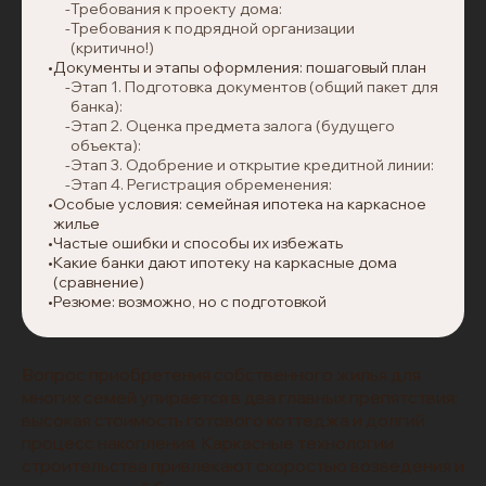
Требования к проекту дома:
Требования к подрядной организации
(критично!)
Документы и этапы оформления: пошаговый план
Этап 1. Подготовка документов (общий пакет для
банка):
Этап 2. Оценка предмета залога (будущего
объекта):
Этап 3. Одобрение и открытие кредитной линии:
Этап 4. Регистрация обременения:
Особые условия: семейная ипотека на каркасное
жилье
Частые ошибки и способы их избежать
Какие банки дают ипотеку на каркасные дома
(сравнение)
Резюме: возможно, но с подготовкой
Вопрос приобретения собственного жилья для
многих семей упирается в два главных препятствия:
высокая стоимость готового коттеджа и долгий
процесс накопления. Каркасные технологии
строительства привлекают скоростью возведения и