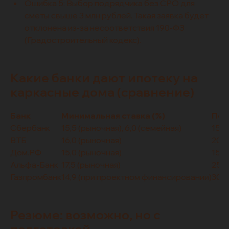
Ошибка 5: Выбор подрядчика без СРО для
сметы свыше 3 млн рублей. Такая заявка будет
отклонена из-за несоответствия 190-ФЗ
(Градостроительный кодекс).
Какие банки дают ипотеку на
каркасные дома (сравнение)
Банк
Минимальная ставка (%)
Пер
Сбербанк
15,5 (рыночная), 6,0 (семейная)
15
ВТБ
16,0 (рыночная)
20
Дом.РФ
15,0 (рыночная)
15
Альфа-Банк
17,5 (рыночная)
25
Газпромбанк
14,9 (при проектном финансировании)
30
Резюме: возможно, но с