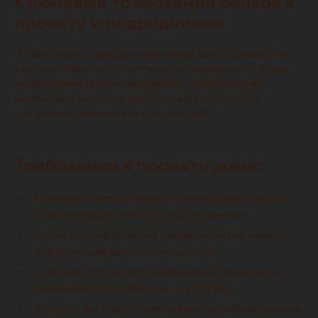
Ключевые требования банков к
проекту и подрядчикам
Чтобы ответ утвердительным на вопрос можно ли
взять ипотеку на строительство каркасного дома,
необходимо пройти экспертизу заявки. Банки
выдвигают жесткие требования к проектной
документации и исполнителям работ.
Требования к проекту дома:
Наличие полного пакета: план этажей, фасады,
схема перекрытий и узлов соединений.
Расчетная нагрузка на перекрытия (не менее
200 кг/м² для жилых помещений).
Толщина утеплителя в наружных стенах (для
средней полосы России – от 150 мм).
Устройство паро- и ветрозащиты (обязательное