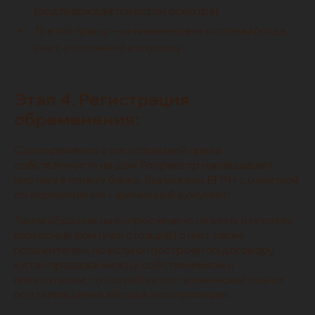
(подтверждается актом осмотра).
Третий транш – на инженерные системы (вода,
свет, отопление) и отделку.
Этап 4. Регистрация
обременения:
Одновременно с регистрацией права
собственности на дом Росреестр накладывает
ипотеку в пользу банка. Выписка из ЕГРН с отметкой
об обременении – финальный документ.
Таким образом, на вопрос можно ли взять в ипотеку
каркасный дом (уже стоящий) ответ также
положителен, но если он построен по договору
купли-продажи между собственником и
покупателем, то потребуется технический план и
подтверждение ввода в эксплуатацию.