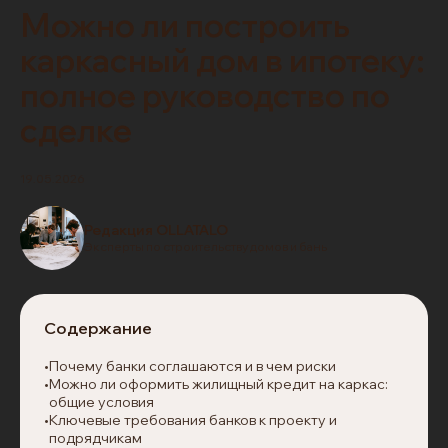
Можно ли построить
каркасный дом в ипотеку:
полное руководство по
сделке
19.05.2026
Редакция OLLATALO
Эксперты по строительству домов и бань
Содержание
Почему банки соглашаются и в чем риски
Можно ли оформить жилищный кредит на каркас:
общие условия
Ключевые требования банков к проекту и
подрядчикам