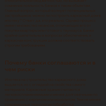
относительной бюджетностью, но вызывает
сомнения лояльность банков к таким объектам.
Главный вопрос, который волнует потенциальных
застройщиков: можно ли построить каркасный дом в
ипотеку? Ответ: да, это реально. Однако процесс
имеет множество нюансов, отличающих его от
покупки квартиры или готового таунхауса. Банки
крайне щепетильны в вопросах обеспечения, и
каркасная конструкция должна соответствовать
строгим требованиям.
Почему банки соглашаются и в
чем риски
Ипотека на строительство каркасного дома
выдается, но с оглядкой на свойства самого
материала. Каркасные здания считаются
легковоспламеняемыми и менее долговечными по
сравнению с кирпичом или монолитом. Тем не менее
современные технологии (обработка