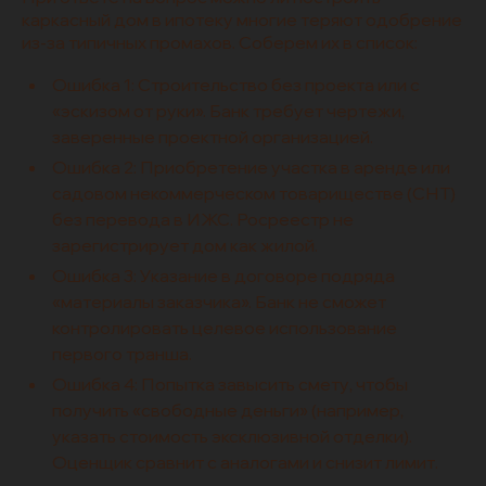
каркасный дом в ипотеку многие теряют одобрение
из-за типичных промахов. Соберем их в список:
Ошибка 1: Строительство без проекта или с
«эскизом от руки». Банк требует чертежи,
заверенные проектной организацией.
Ошибка 2: Приобретение участка в аренде или
садовом некоммерческом товариществе (СНТ)
без перевода в ИЖС. Росреестр не
зарегистрирует дом как жилой.
Ошибка 3: Указание в договоре подряда
«материалы заказчика». Банк не сможет
контролировать целевое использование
первого транша.
Ошибка 4: Попытка завысить смету, чтобы
получить «свободные деньги» (например,
указать стоимость эксклюзивной отделки).
Оценщик сравнит с аналогами и снизит лимит.