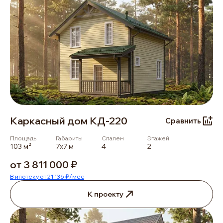
Каркасный дом КД-220
Сравнить
Площадь
Габариты
Спален
Этажей
103 м²
7х7 м
4
2
от 3 811 000 ₽
В ипотеку от 21 136 ₽/мес
К проекту