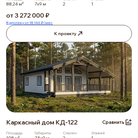
88,24 м²
7х9 м
2
1
от 3 272 000 ₽
В ипотеку от 18 146 ₽/мес
К проекту
Каркасный дом КД-122
Сравнить
Площадь
Габариты
Спален
Этажей
108 м²
7,5х9 м
2
1