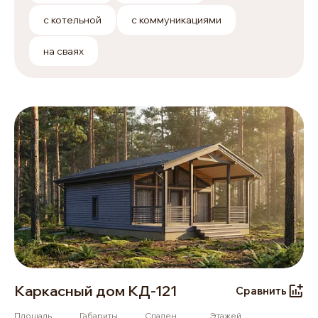
с котельной
с коммуникациями
на сваях
Каркасный дом КД-121
Сравнить
Площадь
Габариты
Спален
Этажей