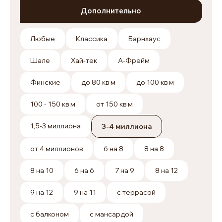
Дополнительно
Любые
Классика
Барнхаус
Шале
Хай-тек
А-Фрейм
Финские
до 80 кв м
до 100 кв м
100 - 150 кв м
от 150 кв м
1,5-3 миллиона
3-4 миллиона
от 4 миллионов
6 на 8
8 на 8
8 на 10
6 на 6
7 на 9
8 на 12
9 на 12
9 на 11
с террасой
с балконом
с мансардой