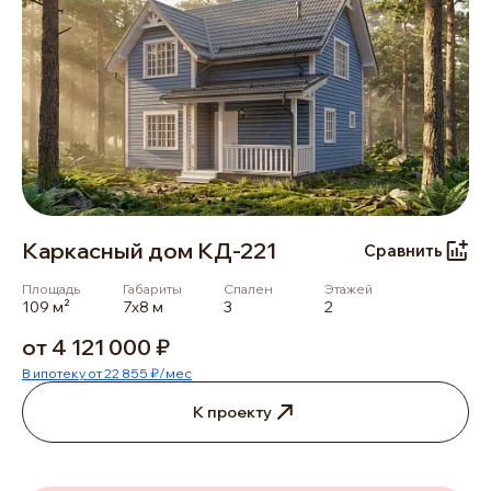
Каркасный дом КД-221
Сравнить
Площадь
Габариты
Спален
Этажей
109 м²
7х8 м
3
2
от 4 121 000 ₽
В ипотеку от 22 855 ₽/мес
К проекту