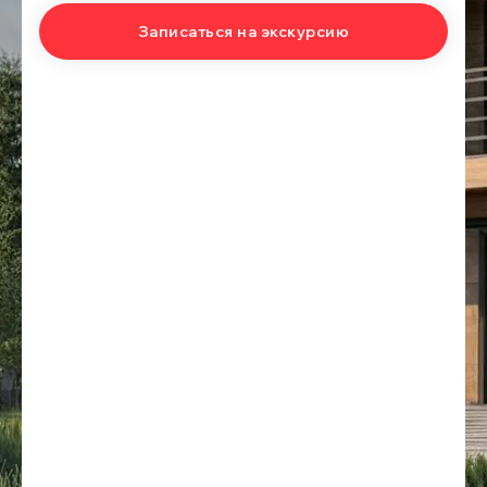
Отсутствие второго этажа также упрощает обслуживание
Записаться на экскурсию
кровли и снижает теплопотери.
Рекомендация
Выбирайте этот ценовой диапазон, если вам нужен
просторный одноэтажный дом для постоянного
проживания с высокими потолками и хорошей
эргономикой без необходимости регулярно подниматься
по лестнице.