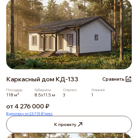
Каркасный дом КД-133
Сравнить
Площадь
Габариты
Спален
Этажей
118 м²
8,5х11,5 м
3
1
от 4 276 000 ₽
В ипотеку от 23 715 ₽/мес
К проекту