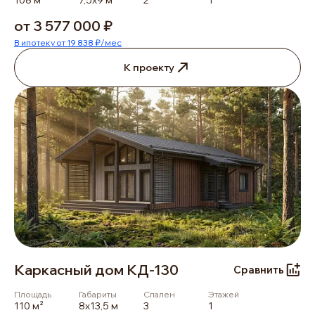
от 3 577 000 ₽
В ипотеку от 19 838 ₽/мес
К проекту
Каркасный дом КД-130
Сравнить
Площадь
Габариты
Спален
Этажей
110 м²
8х13,5 м
3
1