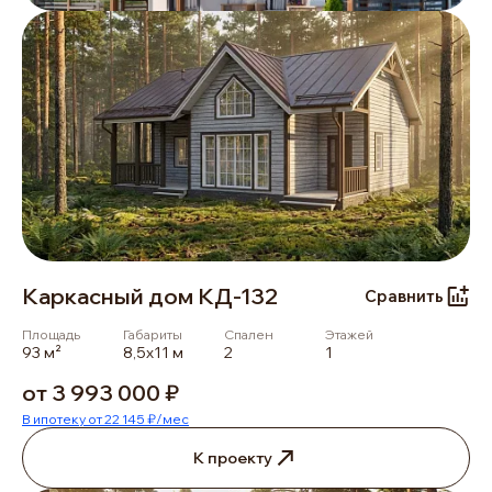
Каркасный дом КД-132
Сравнить
Площадь
Габариты
Спален
Этажей
93 м²
8,5x11 м
2
1
от 3 993 000 ₽
В ипотеку от 22 145 ₽/мес
К проекту