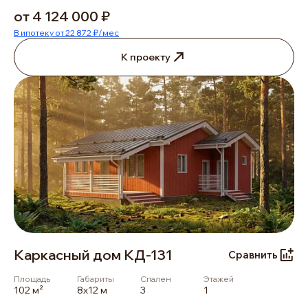
от 4 124 000 ₽
В ипотеку от 22 872 ₽/мес
К проекту
Каркасный дом КД-131
Сравнить
Площадь
Габариты
Спален
Этажей
102 м²
8х12 м
3
1