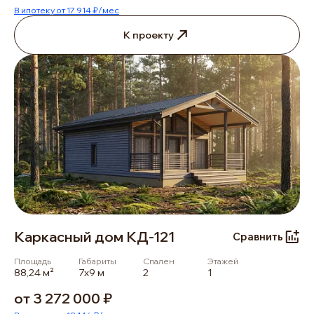
В ипотеку от 17 914 ₽/мес
К проекту
Каркасный дом КД-121
Сравнить
Площадь
Габариты
Спален
Этажей
88,24 м²
7х9 м
2
1
от 3 272 000 ₽