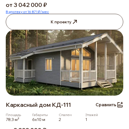
от 3 042 000 ₽
В ипотеку от 16 871 ₽/мес
К проекту
Каркасный дом КД-111
Сравнить
Площадь
Габариты
Спален
Этажей
78,3 м²
6х10 м
2
1