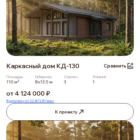
Каркасный дом КД-130
Сравнить
Площадь
Габариты
Спален
Этажей
110 м²
8х13,5 м
3
1
от 4 124 000 ₽
В ипотеку от 22 872 ₽/мес
К проекту