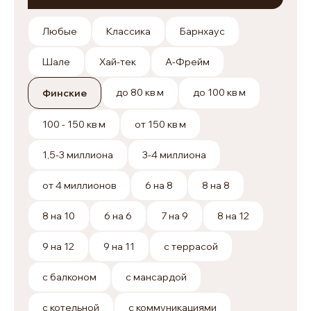
Любые
Классика
Барнхаус
Шале
Хай-тек
А-Фрейм
до 80 кв м
до 100 кв м
Финские
100 - 150 кв м
от 150 кв м
1,5-3 миллиона
3-4 миллиона
от 4 миллионов
6 на 8
8 на 8
8 на 10
6 на 6
7 на 9
8 на 12
9 на 12
9 на 11
с террасой
с балконом
с мансардой
с котельной
с коммуникациями