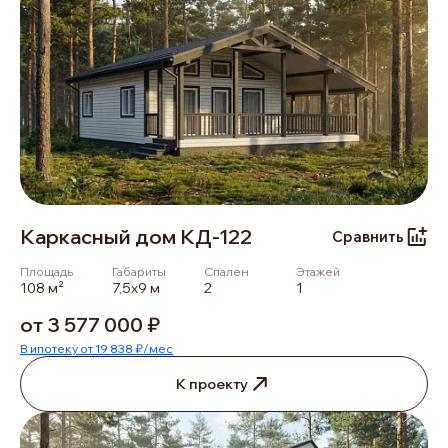
Каркасный дом КД-122
Сравнить
Площадь
Габариты
Спален
Этажей
108 м²
7,5х9 м
2
1
от 3 577 000 ₽
В ипотеку от 19 838 ₽/мес
К проекту