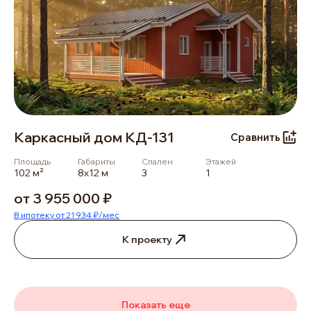
Каркасный дом КД-131
Сравнить
Площадь
Габариты
Спален
Этажей
102 м²
8х12 м
3
1
от 3 955 000 ₽
В ипотеку от 21 934 ₽/мес
К проекту
Показать еще