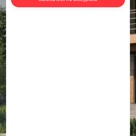
Этапы строительства
Перед расчетом цены финского дома под ключ мы
исследуем ваш участок: геологию, уровень грунтовых вод,
рельеф. Для каркасной конструкции не нужен тяжелый
заглубленный бетон. Мы подбираем фундамент
индивидуально: УШП (утепленная шведская плита) для
проблемных грунтов или винтовые сваи с усиленным
ростверком. На этом этапе сразу закладываются гильзы
под водопровод и канализацию, чтобы потом не штробить
готовый черновой пол. Такой подход исключает переплату
за лишний бетон и защищает от морозного пучения,
которое разрывает «плавающие» ленты за 2–3 зимы.
Сборка узлов
Преимущество каркасного дома по финской технологии
заключается в том, что заводская раскройка материалов
исключает подгонку «по месту» кувалдой. Силовой каркас
фиксируется оцинкованным крепежом и гвоздевыми
пластинами, а не обычными черными саморезами,
работающими на срез. Все узлы собираются из доски