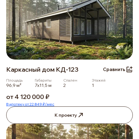
Каркасный дом КД-123
Сравнить
Площадь
Габариты
Спален
Этажей
96,9 м²
7х11,5 м
2
1
от 4 120 000 ₽
В ипотеку от 22 849 ₽/мес
К проекту