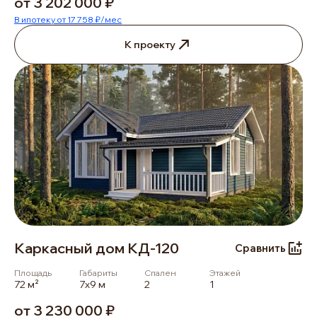
от 3 202 000 ₽
В ипотеку от 17 758 ₽/мес
К проекту
Каркасный дом КД-120
Сравнить
Площадь
Габариты
Спален
Этажей
72 м²
7х9 м
2
1
от 3 230 000 ₽