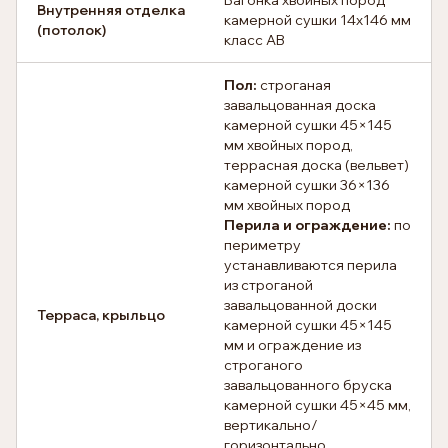
Вагонка хвойных пород
Внутренняя отделка
камерной сушки 14х146 мм
(потолок)
класс АВ
Пол:
строганая
завальцованная доска
камерной сушки 45×145
мм хвойных пород,
террасная доска (вельвет)
камерной сушки 36×136
мм хвойных пород
Перила и ограждение:
по
периметру
устанавливаются перила
из строганой
завальцованной доски
Терраса, крыльцо
камерной сушки 45×145
мм и ограждение из
строганого
завальцованного бруска
камерной сушки 45×45 мм,
вертикально/
горизонтально