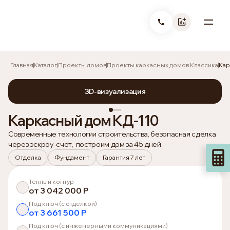
Главная
Каталог
Проекты домов
Проекты каркасных домов Классика
Кар
3D-визуализация
Каркасный дом КД-110
Современные технологии строительства, безопасная сделка 
через эскроу-счет,  построим дом за 45 дней
Отделка
Фундамент
Гарантия 7 лет
Тёплый контур
от 3 042 000 P
Под ключ (с отделкой)
от 3 661 500 P
Под ключ (с инженерными коммуникациями)