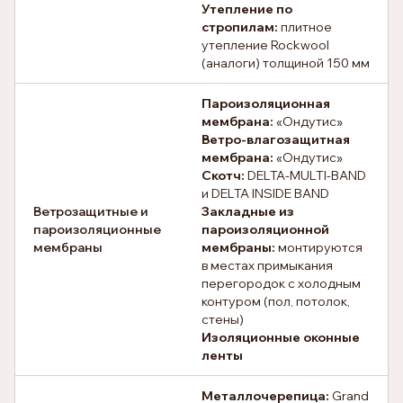
Утепление по
стропилам:
плитное
утепление Rockwool
(аналоги) толщиной 150 мм
Пароизоляционная
мембрана:
«Ондутис»
Ветро-влагозащитная
мембрана:
«Ондутис»
Скотч:
DELTA-MULTI-BAND
и DELTA INSIDE BAND
Ветрозащитные и
Закладные из
пароизоляционные
пароизоляционной
мембраны
мембраны:
монтируются
в местах примыкания
перегородок с холодным
контуром (пол, потолок,
стены)
Изоляционные оконные
ленты
Металлочерепица:
Grand