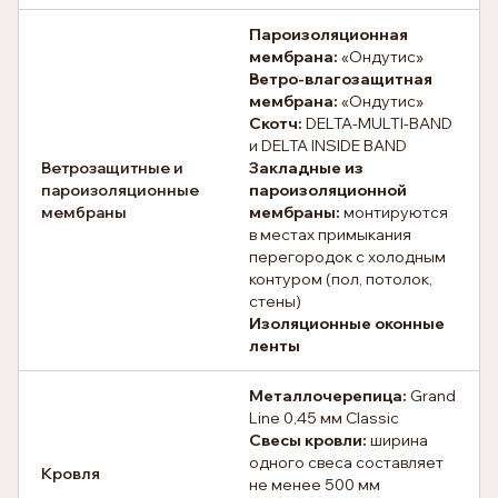
Пароизоляционная
мембрана:
«Ондутис»
Ветро-влагозащитная
мембрана:
«Ондутис»
Скотч:
DELTA-MULTI-BAND
и DELTA INSIDE BAND
Ветрозащитные и
Закладные из
пароизоляционные
пароизоляционной
мембраны
мембраны:
монтируются
в местах примыкания
перегородок с холодным
контуром (пол, потолок,
стены)
Изоляционные оконные
ленты
Металлочерепица:
Grand
Line 0,45 мм Classic
Свесы кровли:
ширина
одного свеса составляет
Кровля
не менее 500 мм