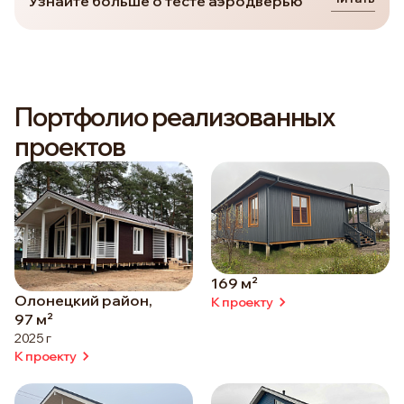
Узнайте больше о тесте аэродверью
Портфолио реализованных
проектов
169 м²
Олонецкий район,
К проекту
97 м²
2025 г
К проекту