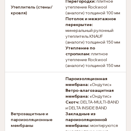
Перегородки:
плитное
Утеплитель (стены/
утепление Rockwool
кровля)
(аналоги) толщиной 100 мм
Потолок и межэтажное
перекрытие:
минеральный рулонный
утеплитель KNAUF
(аналоги) толщиной 150 мм
Утепление по
стропилам:
плитное
утепление Rockwool
(аналоги) толщиной 150 мм
Пароизоляционная
мембрана:
«Ондутис»
Ветро-влагозащитная
мембрана:
«Ондутис»
Скотч:
DELTA-MULTI-BAND
и DELTA INSIDE BAND
Ветрозащитные и
Закладные из
пароизоляционные
пароизоляционной
мембраны
мембраны:
монтируются